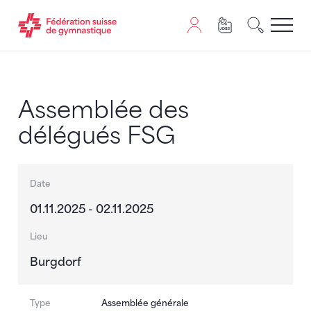
Passer au contenu
Naviguer vers le plan du siten
JavaScript est nécessaire pour naviguer sur ce site. Vous
Assemblée des
délégués FSG
Date
01.11.2025 - 02.11.2025
Lieu
Burgdorf
Type
Assemblée générale