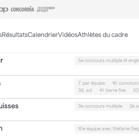
Coop
Concordia
Ochsner Sport
s
Résultats
Calendrier
Vidéos
Athlètes du cadre
e. Vous pouvez également utiliser le plan du site 
r
5e concours multiple (4 engi
s
7. par équipe
16. concours
36. sol
41. barre fixe
53
uisses
3e concours multiple
2e s
h
10e équipe avec Stefanie Sie