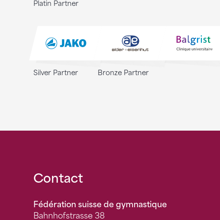
Platin Partner
Silver Partner
Bronze Partner
Fusszeile
Contact
Fédération suisse de gymnastique
Bahnhofstrasse 38