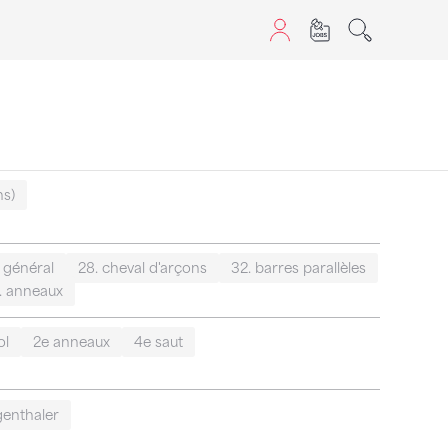
sans JavaScript.
ns)
 général
28. cheval d'arçons
32. barres parallèles
. anneaux
ol
2e anneaux
4e saut
genthaler