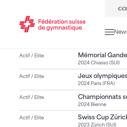
New
Passer au contenu
Naviguer vers le plan du siten
JavaScript est nécessaire pour naviguer sur ce sit
Mémorial Gande
Actif / Elite
2024 Chiasso (SUI)
Jeux olympique
Actif / Elite
2024 Paris (FRA)
Championnats s
Actif / Elite
2024 Bienne
Swiss Cup Züric
Actif / Elite
2023 Zürich (SUI)