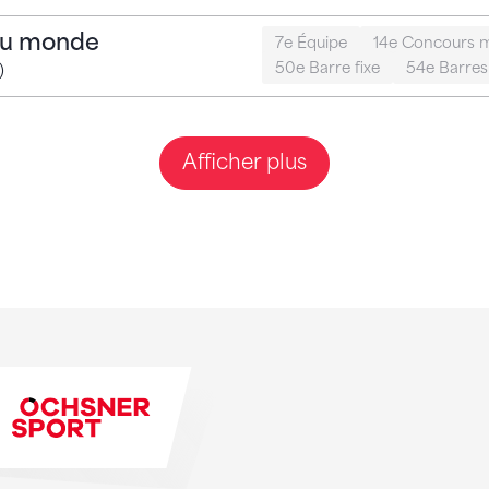
du monde
7e Équipe
14e Concours m
50e Barre fixe
54e Barres 
)
Afficher plus