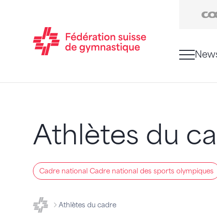
New
Passer au contenu
Naviguer vers le plan du siten
JavaScript est nécessaire pour naviguer sur ce sit
Athlètes du c
Cadre national Cadre national des sports olympiques
FSG - Fédération suisse de gymnastique
Athlètes du cadre