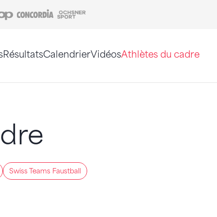
Coop
Concordia
Ochsner Sport
s
Résultats
Calendrier
Vidéos
Athlètes du cadre
e. Vous pouvez également utiliser le plan du site 
adre
Swiss Teams Faustball