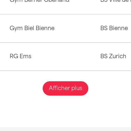
Gym Berner Oberland
BS Ville de
ique artistique
Gym Biel Bienne
BS Bienne
tique rythmique
RG Ems
BS Zurich
tique rythmique
Afficher plus