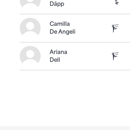
Gymnast
Däpp
En savoir plus
Camilla
Gymnas
De Angeli
En savoir plus
Ariana
Gymnas
Dell