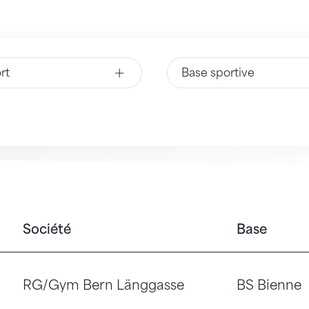
rt
Base sportive
Société
Base
RG/Gym Bern Länggasse
BS Bienne
tique rythmique