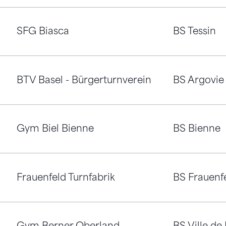
SFG Biasca
BS Tessin
ique artistique
BTV Basel - Bürgerturnverein
BS Argovie
ique artistique
Gym Biel Bienne
BS Bienne
tique rythmique
Frauenfeld Turnfabrik
BS Frauenf
ique artistique