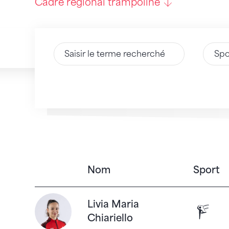
Cadre régional trampoline
Saisir du texte
Spo
Nom
Sport
162
Résultats
En savoir plus
Livia Maria
Gymnas
Chiariello