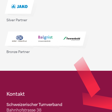
Silver Partner
Bronze Partner
Fusszeile
Kontakt
Schweizerischer Turnverband
Bahnhofstrasse 38