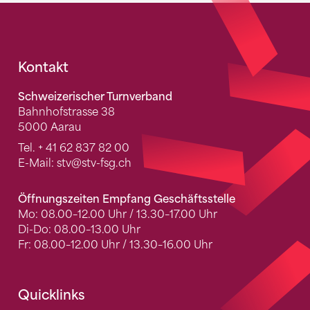
Fusszeile
Kontakt
Schweizerischer Turnverband
Bahnhofstrasse 38
5000 Aarau
Tel.
+ 41 62 837 82 00
E-Mail:
stv
@stv-fsg.ch
Öffnungszeiten Empfang Geschäftsstelle
Mo: 08.00–12.00 Uhr / 13.30–17.00 Uhr
Di-Do: 08.00–13.00 Uhr
Fr: 08.00–12.00 Uhr / 13.30–16.00 Uhr
Quicklinks